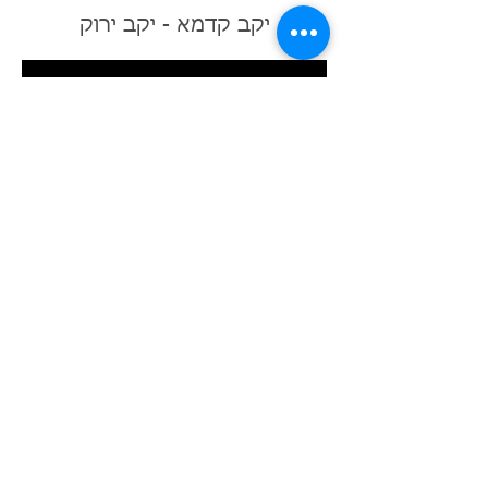
יקב קדמא - יקב ירוק
התקשרו עוד היום
052-6452002
אימייל:
dse.arc@gmail.com
מידע נוסף >>