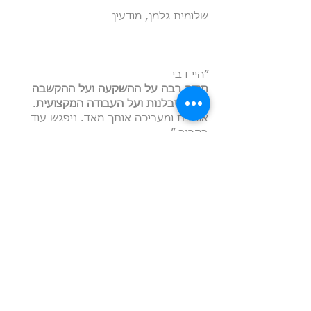
שלומית גלמן, מודעין
״היי דבי
תודה רבה על ההשקעה ועל ההקשבה
ועל הסבלנות ועל העבודה המקצועית
.
אוהבת ומעריכה אותך מאד. ניפגש עוד
בקרוב.״
דורית, קרית שמואל
״הי דבי,
היה לי מאד מאד כיף לעבוד איתך ולקבל
את עצותייך.
את מקצועית, רצינית, נעימה מאד ביחס
ללקוח ולבעלי המקצוע,
הולכת עם הראש של הלקוח ועוד ועוד רק
דברים טובים.״