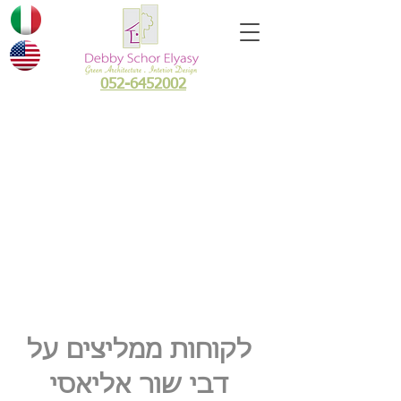
052-6452002
״לקוחותיי חשובים לי,
ואני משקיעה בהם את
כל הידע, הנתינה
והיצירתיות שיש בי״
לקוחות ממליצים על
דבי שור אליאסי