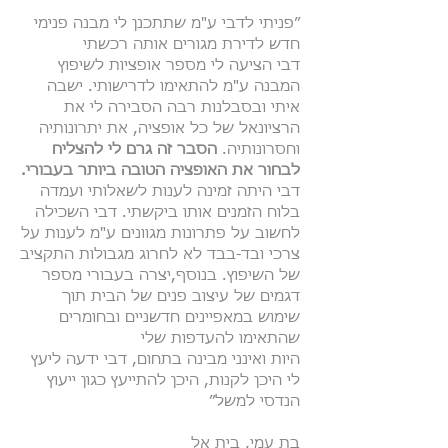
״פניתי לדבי ע"מ שתתכנן לי מבנה פנימי
חדש לדירת מגורים אותה רכשתי
דבי הציעה לי מספר אופציות לשיפוץ
המבנה ע"מ להתאימו לדרישותי. ישבה
איתי ובסבלנות רבה הסבירה לי את
הרציונאל של כל אופציה, את יתרונותיה
וחסרונותיה.
הסבר זה גרם לי להצליח
לבחור את האופציה הטובה ביותר בעבורי.
דבי היתה זמינה לענות לשאלותי ועמדה
בלוח הזמנים אותו ביקשתי. דבי השכילה
לחשוב על פתרונות מגוונים ע"מ לענות על
צרכי ובד-בבד לא לחרוג מגבולות התקציב
של השיפוץ. בנוסף,יצרה בעבורי מספר
דגמים של עיצוב פנים של הבית תוך
שימוש במאפיינים חדשניים ובחומרים
שהתאימו להעדפות שלי
היות ואינני מבינה בתחום, דבי ידעה ליעץ
לי היכן לקנות, היכן להתייעץ כגון ייעוץ
הנדסי למשל״
בת עמי, בית אל