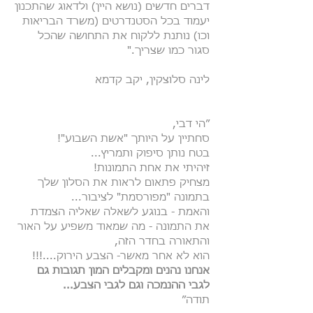
דברים חדשים (נושא היין) ולדאוג שהתכנון
יעמוד בכל הסטנדרטים (משרד הבריאות
וכו) נותנת ללקוח את התחושה שהכל
סגור כמו שצריך."
לינה סלוצקין, יקב קדמא
״הי דבי,
סחתיין על היותך "אשת השבוע"!
בטח נותן סיפוק ותמריץ...
זיהיתי את אחת התמונות!
מצחיק פתאום לראות את הסלון שלך
בתמונה "מפורסמת" לציבור...
והאמת - בנוגע לשאלה שאליה הצמדת
את התמונה - מה שמאוד משפיע על האור
והתאורה בחדר הזה,
הוא לא אחר מאשר- הצבע הירוק....!!!
אנחנו נהנים ומקבלים המון תגובות גם
לגבי ההנמכה וגם לגבי הצבע...
תודה״