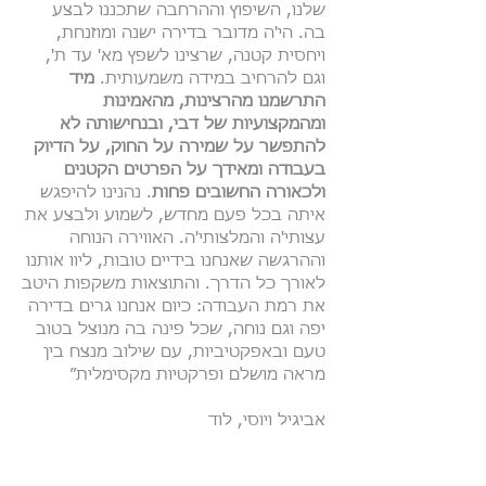
שלנו, השיפוץ וההרחבה שתכננו לבצע
בה. הי'ה מדובר בדירה ישנה ומוזנחת,
ויחסית קטנה, שרצינו לשפץ מא' עד ת',
וגם להרחיב במידה משמעותית.
מיד
התרשמנו מהרצינות, מהאמינות
ומהמקצועיות של דבי, ובנחישותה לא
להתפשר על שמירה על החוק, על הדיוק
בעבודה ומאידך על הפרטים הקטנים
ולכאורה החשובים פחות
. נהנינו להיפגש
איתה בכל פעם מחדש, לשמוע ולבצע את
עצותי'ה והמלצותי'ה. האווירה הנוחה
וההרגשה שאנחנו בידיים טובות, ליוו אותנו
לאורך כל הדרך. והתוצאות משקפות היטב
את רמת העבודה: כיום אנחנו גרים בדירה
יפה וגם נוחה, שכל פינה בה מנוצל בטוב
טעם ובאפקטיביות, עם שילוב מנצח בין
מראה מושלם ופרקטיות מקסימלית״
אביגיל ויוסי, לוד